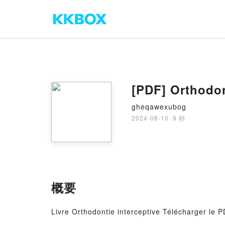
[PDF] Orthodon
gheqawexubog
2024-08-10
·
9 秒
概要
Livre Orthodontie interceptive Télécharger le 