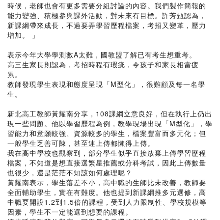
時候，老師也會有更多需要分組討論的內容。我們製作簡報的
能力變強、積極參與課外活動，對未來有目標。許芳甄認為，
新課綱帶來成長，不過要弄學習歷程檔案，考招又變革，壓力
增加。 」
表示今年大學學測數A太難，國教盟了解已有考生想重考。
高三生家長則認為，考招時程有瑕疵，令孩子和家長相當疲
累。
教師發現學生表現和態度呈現「M型化」，很難顧及每一名學
生。
新北高工教師黃耀南分享，108課綱立意良好，但在執行上仍出
現一些問題。他以學習歷程為例，教學現場出現「M型化」，學
習能力和意願較強、資源較多的學生，檔案豐富而多元化；但
一般學生乏善可陳，甚至連上傳都懶得上傳。
我在高中學校也觀察到，部分學生似乎直接放棄上傳學習歷程
檔案，不知道是想直接選繁星推薦或分科考試，因此上傳數量
也很少，還是茫茫不知該如何處理呢？
黃耀南表示，學生落差不小，高中職的生師比未改善，教師要
全面輔助學生，實在有難度。他也提到新課綱推多元選修，高
中職要開設1.2到1.5倍的課程，受到人力限制性、學校規模等
因素，學生不一定能選到想要的課程。