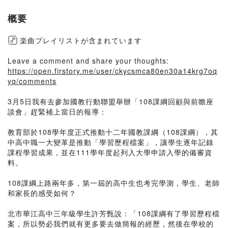
概要
楽曲プレイリストが含まれています
Leave a comment and share your thoughts:
https://open.firstory.me/user/ckycsmca80en30a14krg7oq
yq/comments
3月5日我有去參加國教行動聯盟舉辦「108課綱回顧與前瞻座
談會」趕緊補上當日的報導：
教育部於108學年度正式推動十二年國教課綱（108課綱），其
中高中職一大變革是推動「學習歷程檔案」，讓學生逐年記錄
課程學習成果，並在111學年度起列入大學申請入學的備審資
料。
108課綱上路兩年多，第一屆的高中生也考完學測，學生、老師
和家長的感受如何？
北市華江高中三年級學生許芳甄說：「108課綱有了學習歷程檔
案，所以勢必我們就有更多要去做簡報的經歷，然後在學校的