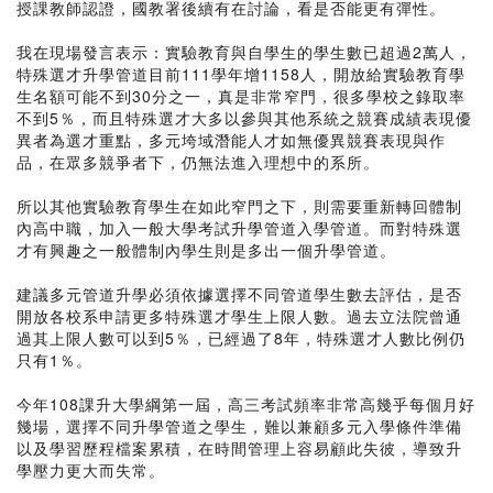
授課教師認證，國教署後續有在討論，看是否能更有彈性。
我在現場發言表示：實驗教育與自學生的學生數已超過2萬人，
特殊選才升學管道目前111學年增1158人，開放給實驗教育學
生名額可能不到30分之一，真是非常窄門，很多學校之錄取率
不到5％，而且特殊選才大多以參與其他系統之競賽成績表現優
異者為選才重點，多元垮域潛能人才如無優異競賽表現與作
品，在眾多競爭者下，仍無法進入理想中的系所。
所以其他實驗教育學生在如此窄門之下，則需要重新轉回體制
內高中職，加入一般大學考試升學管道入學管道。而對特殊選
才有興趣之一般體制內學生則是多出一個升學管道。
建議多元管道升學必須依據選擇不同管道學生數去評估，是否
開放各校系申請更多特殊選才學生上限人數。過去立法院曾通
過其上限人數可以到5％，已經過了8年，特殊選才人數比例仍
只有1％。
今年108課升大學綱第一屆，高三考試頻率非常高幾乎每個月好
幾場，選擇不同升學管道之學生，難以兼顧多元入學條件準備
以及學習歷程檔案累積，在時間管理上容易顧此失彼，導致升
學壓力更大而失常。