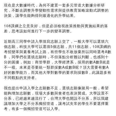
現在是大數據時代，為何不建置一套多元管道大數據分析研
究，不斷去調整升學變動性需求與提供教育策略滾動式調整的
決策，讓學生能夠得到最適化的升學結果。
108課綱之立意良好，但是必須檢視政策推動與實施結果的落
差，思考該如何進行下一步的變革調整。
近期高三同學申請入學填寫志願上交了，一般大學可以選填六
個志願，科技大學可以選填5個志願，共11個志願，108課綱的
考招變革與素養考試上路，有些學生不敢放棄所以同時選考A數
B ，同學們在選填志願時，不但落點分析難以判斷，也感到十
分的困擾，例如：商管學群，大學經濟系，採用的數A數B就是
不一樣。未來是否要統一類群採數A或數B呢？頂大需要有數A
好的數學能力，而其他大學對數學的要求則採數B，此議題多有
不同觀點的支持者。
我也提出申請入學之志願數不足，選填志願像賭局一般，希望
能夠增加志願數，現場大多數與會者也表決贊成。大學設置不
分系，已經越來越流行了，台灣大學也開設不分系，所以我建
議增加大學之不分系獨招管道，讓考試失常的學生不要選擇重
考，有多一個獨招管道可以入學。