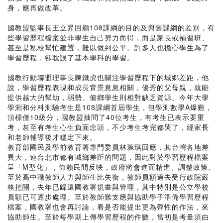
身，應再做改革。
國教盟監事長王立昇回顧108課綱的目的及與舊課綱的差別，有
些學習歷程檔案並非學生自己努力而得，而是家長或補習班、
甚至是私校幫忙建置，難以做到公平。許多人也擔心學生為了
學習歷程，卻耽誤了基本學科的學習。
國教行動聯盟理事長陳鐵虎也關注學習歷程下的城鄉差距，他
說，學習歷程表現和成長背景息息相關，優秀的父母親，就能
提供越大的幫助，弱勢、偏鄉學生則相對缺乏資源。今年大學
學測和分科測驗考生是108課綱首屆學生，但學測數學A爆難，
頂標僅10級分，國教盟抽問了40位考生，有考生已表示要重
考，甚至有考生心生負面念頭，不少考生考完都哭了，經家長
和老師輔導後才穩定下來。
教育部國民及學前教育署專門委員林琬琪回應，其台灣各地差
異大，連台北市都有城鄉差距的問題，因此對於學習歷程檔案
呈「M型化」，倚賴民間反映，政府將會進而精進、調整政策。
至於高中職教師人力與師生比失衡，教師員額過去受行政院嚴
格把關，去年已歸還國教署規畫與管理，其中特別是公立學校
員額已可逐步處理。至於教師難支應與協助學子準備學習歷程
檔案，國教署也會再討論，看是否能提出更為彈性的作法，來
協助師生。至於每學期上傳學習歷程的件數，當初是考量須由