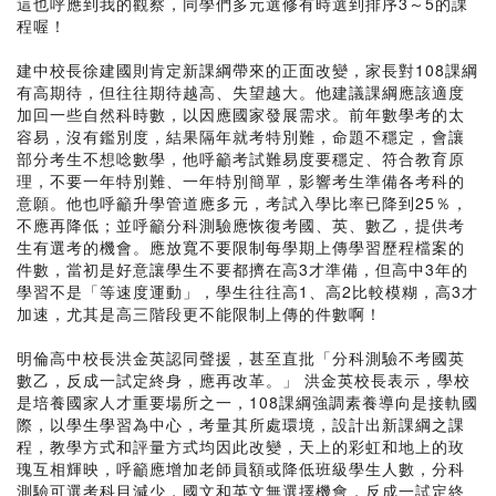
這也呼應到我的觀察，同學們多元選修有時選到排序3～5的課
程喔！
建中校長徐建國則肯定新課綱帶來的正面改變，家長對108課綱
有高期待，但往往期待越高、失望越大。他建議課綱應該適度
加回一些自然科時數，以因應國家發展需求。前年數學考的太
容易，沒有鑑別度，結果隔年就考特別難，命題不穩定，會讓
部分考生不想唸數學，他呼籲考試難易度要穩定、符合教育原
理，不要一年特別難、一年特別簡單，影響考生準備各考科的
意願。他也呼籲升學管道應多元，考試入學比率已降到25％，
不應再降低；並呼籲分科測驗應恢復考國、英、數乙，提供考
生有選考的機會。應放寬不要限制每學期上傳學習歷程檔案的
件數，當初是好意讓學生不要都擠在高3才準備，但高中3年的
學習不是「等速度運動」，學生往往高1、高2比較模糊，高3才
加速，尤其是高三階段更不能限制上傳的件數啊！
明倫高中校長洪金英認同聲援，甚至直批「分科測驗不考國英
數乙，反成一試定終身，應再改革。」 洪金英校長表示，學校
是培養國家人才重要場所之一，108課綱強調素養導向是接軌國
際，以學生學習為中心，考量其所處環境，設計出新課綱之課
程，教學方式和評量方式均因此改變，天上的彩虹和地上的玫
瑰互相輝映，呼籲應增加老師員額或降低班級學生人數，分科
測驗可選考科目減少，國文和英文無選擇機會，反成一試定終