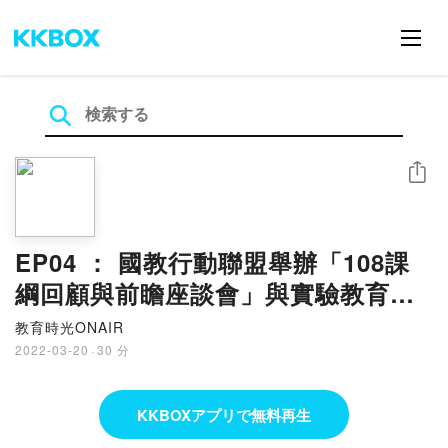
シェア
EP04 ： 國教行動聯盟舉辦「108課
綱回顧與前瞻座談會」與實驗教育學
生升學之路分享會3
教育時光ONAIR
2022-03-20
·
30 分
KKBOXアプリで無料再生