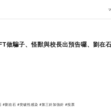
NFT做騙子、怪獸與校長出預告囉、劉在
面 #劉在石 #突破性感染 #第三針加強針 #投票