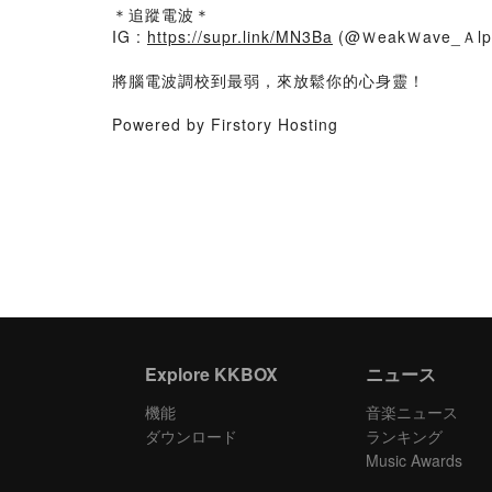
＊追蹤電波＊
IG :
https://supr.link/MN3Ba
(@ＷeakＷave_Ａlp
將腦電波調校到最弱，來放鬆你的心身靈！
Powered by Firstory Hosting
Explore KKBOX
ニュース
機能
音楽ニュース
ダウンロード
ランキング
Music Awards