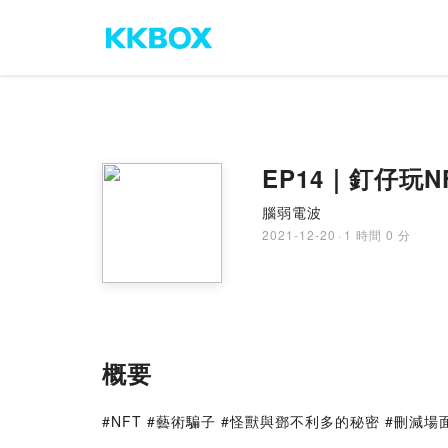
EP14｜釘仔玩
腦弱電波
2021-12-20
·
1 時間 0 分
概要
#NFT #藝術騙子 #怪獸與鄧不利多的秘密 #刪減場