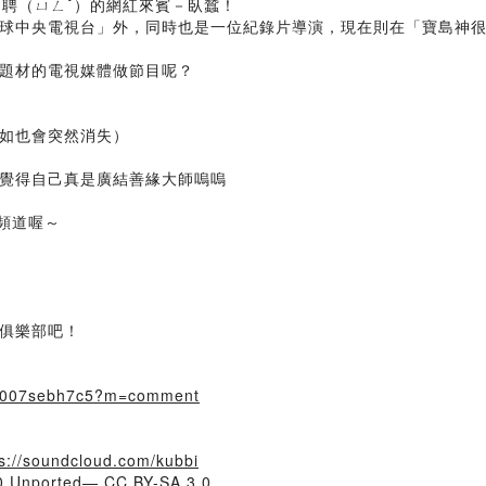
）聘（ㄩㄥˇ）的網紅來賓－臥蠶！
球中央電視台」外，同時也是一位紀錄片導演，現在則在「寶島神
題材的電視媒體做節目呢？
如也會突然消失）
覺得自己真是廣結善緣大師嗚嗚
t頻道喔～
俱樂部吧！
v09007sebh7c5?m=comment
ps://soundcloud.com/kubbi
.0 Unported— CC BY-SA 3.0