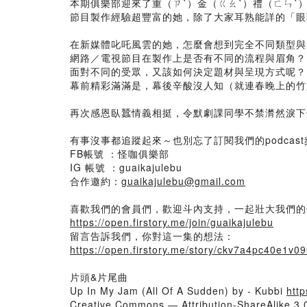
本期俱樂部迎來了重（ㄗˋ）金（ㄍㄠˋ）禮（ㄈㄣˋ
節目製作經驗超豐富的她，除了大家耳熟能詳的「眼
在新媒體叱吒風雲的她，怎麼會想到完全不同類型與
網路／電視節目在製作上是否有不同的流程與眉角？
面對不同的受眾，又該如何決定題材與呈現方式呢？
幕前精彩滿滿是，幕後辛酸沒人知（就連春晚上的竹
再次感恩臥蠶情義相挺，令默劇課同學不禁潸然淚下
有事沒事都追蹤起來～也別忘了訂閱我們的podcas
FB帳號 ：怪咖俱樂部
IG 帳號 ：guaikajulebu
合作邀約：
guaikajulebu@gmail.com
喜歡我們的會員們，歡迎斗內支持，一起壯大我們的
https://open.firstory.me/join/guaikajulebu
留言告訴我們，你對這一集的想法：
https://open.firstory.me/story/ckv7a4pc40e1
片頭&片尾曲
Up In My Jam (All Of A Sudden) by - Kubbi
htt
Creative Commons — Attribution-ShareAlike 3