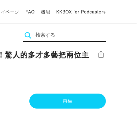
マイページ
FAQ
機能
KKBOX for Podcasters
臨！驚人的多才多藝把兩位主
シェア
再生