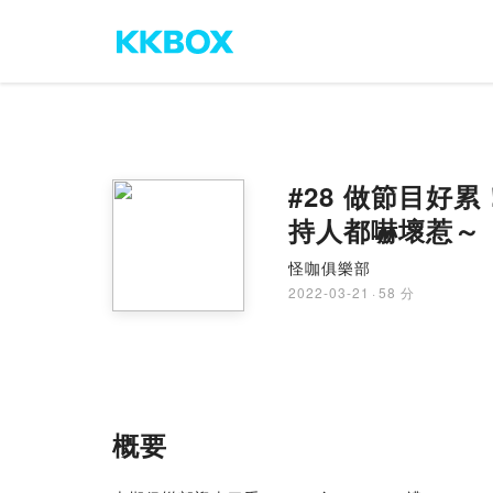
#28 做節目
持人都嚇壞惹～（f
怪咖俱樂部
2022-03-21
·
58 分
概要