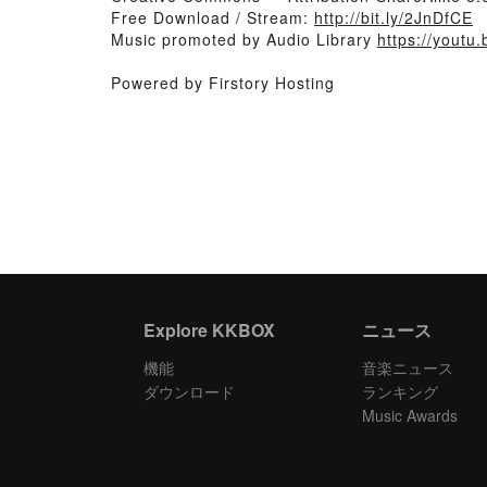
Free Download / Stream:
http://bit.ly/2JnDfCE
Music promoted by Audio Library
https://youtu
Powered by Firstory Hosting
Explore KKBOX
ニュース
機能
音楽ニュース
ダウンロード
ランキング
Music Awards