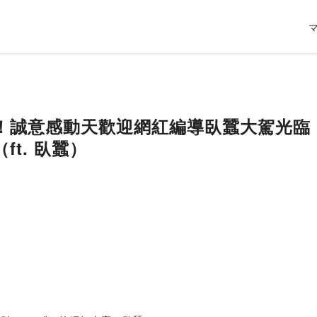
好累！誠意感動天歡迎網紅編導臥蠶大駕光
t. 臥蠶）