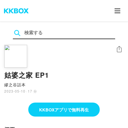
シェア
姑婆之家 EP1
繆之谷話本
2023-05-10
·
17 分
KKBOXアプリで無料再生