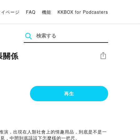
マイページ
FAQ
機能
KKBOX for Podcasters
張關係
シェア
再生
代推演，出現在人類社會上的情趣用品，到底是不是一
意見，中間到底該設下怎麼樣的一把尺。