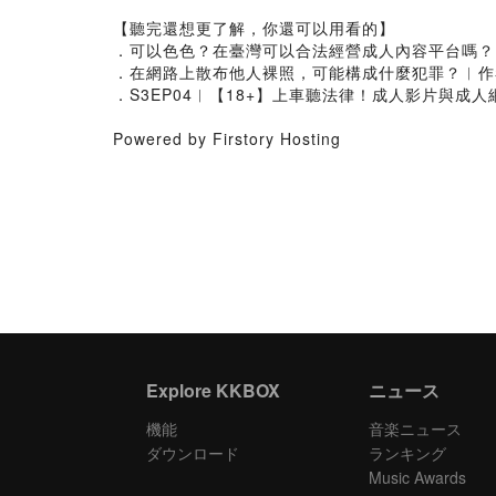
【聽完還想更了解，你還可以用看的】
．可以色色？在臺灣可以合法經營成人內容平台嗎
．在網路上散布他人裸照，可能構成什麼犯罪？︱
．S3EP04︱【18+】上車聽法律！成人影片與
Powered by Firstory Hosting
Explore KKBOX
ニュース
機能
音楽ニュース
ダウンロード
ランキング
Music Awards