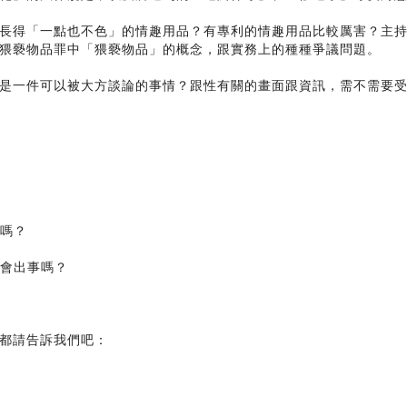
得「一點也不色」的情趣用品？有專利的情趣用品比較厲害？主持人Y
猥褻物品罪中「猥褻物品」的概念，跟實務上的種種爭議問題。
是一件可以被大方談論的事情？跟性有關的畫面跟資訊，需不需要
品嗎？
品會出事嗎？
都請告訴我們吧：