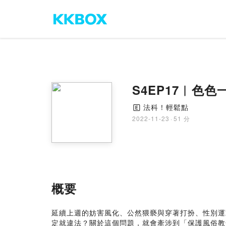
S4EP17︱色
法科！輕鬆點
🄴
2022-11-23
·
51 分
概要
延續上週的妨害風化、公然猥褻與穿著打扮、性別運
定就違法？關於這個問題，就會牽涉到「保護風俗教