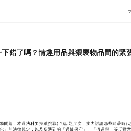
色一下錯了嗎？情趣用品與猥褻物品間的緊
動問題，本週法科要持續挑戰(!?)話題尺度，接力討論那些隨著時
化」的法律規定，以及所遇到的「過於保守」、「假道學」等反對