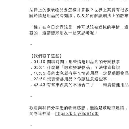
法律上的猥褻物品要怎樣才算數？世界上其實有很多長
關於情趣用品的冷知識，以及如何解讀刑法上的散布
「性」在今日究竟該是一件可以該被遮掩的事情，還
聊的，邀請聽眾朋友一起來思考喔！
－
【我們聊了這些】
．01:10 閒聊時間：那些情趣用品店的奇聞軼事
．05:01 什麼是「散布猥褻物品」？法律這樣說
．10:35 長的太色就有事？情趣用品一定是猥褻物
．23:56 想賣情趣用品？你該注意這些事......
．43:43 有些東西真的不適合二手－－轉賣情趣用
－
歡迎與我們分享您的收聽感想，無論是鼓勵或建議，
問卷這裡請：
https://bit.ly/3oB1otb
－