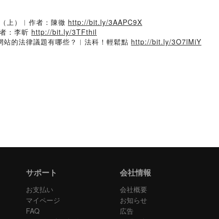
？（上）︱作者：陳徹
http://bit.ly/3AAPC9X
作者：李昕
http://bit.ly/3TFthil
成人網站的法律議題有哪些？︱法科！輕鬆點
http://bit.ly/3O7lMiY
サポート
会社情報
お支払い
会社概要
マイページ
お知らせ
FAQ
広告