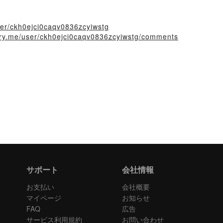
user/ckh0ejci0caqv0836zcyiwstg
tory.me/user/ckh0ejci0caqv0836zcyiwstg/comments
サポート
会社情報
お支払い
会社概要
マイページ
お知らせ
FAQ
広告
サービス利用規約
お問い合わせ