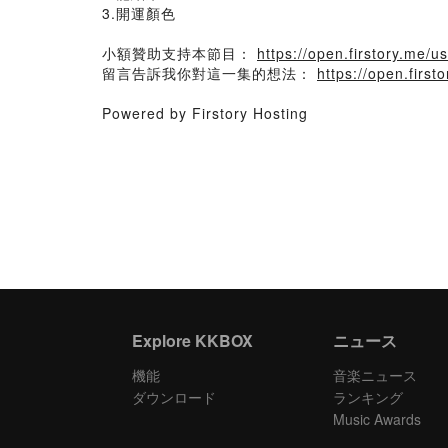
3.開運顏色
小額贊助支持本節目：
https://open.firstory.me/
留言告訴我你對這一集的想法：
https://open.firs
Powered by Firstory Hosting
Explore KKBOX
ニュース
機能
音楽ニュース
ダウンロード
ランキング
Music Awards