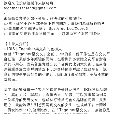
歡迎來信投稿給製作人歆慈唷
together111land@gmail.com
-
來聽聽專業講師如何分析，解決你的小煩惱唷~
👉留下你的小心得 或是留下你的問題，讓我們為你解答唷❤
👉專屬匿名問題聊天室：
https://reurl.cc/Xqpro3
👉喜歡的話也歡迎滑到最下面，小額贊助支持本節目唷😍
【主持人介紹】
✨IRIS｜Together樂交友的創辦人
創辦「Together樂交友」之前，Iris的前一份工作也是在交友平
台任職，累積多年經驗的同時，也看到許多實體交友平台對客
戶的不用心。因為普遍實體交友平台男女比例大失衡，在男客
戶嚴重多於女客戶的情況下，許多時候客戶繳了錢給平台，認
識到的卻是平台配合的小網紅，因此Iris決定創業，革新產業的
陰暗面。
除了用心審核每一位客戶的真實身分以及照片，IRIS強調品牌
的「真心」和「課程」，希望透過「知識」可以實際幫助到每
一位單身的男男女女。也成功打造當初創立品牌的初衷，只要
用心，就能夠吸引到想要認真交友的女生，也成就了在台灣唯
一男女比例1:1的健康比例。在「Together樂交友」，無論你是