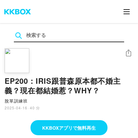
シェア
EP200：IRIS跟普森原本都不婚主
義？現在都結婚惹？WHY？
脫單訓練班
2025-04-16
·
40 分
KKBOXアプリで無料再生