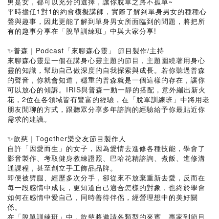
男是女，都可以充分的選擇，讓你脫單之路不孤單~
平時擔任1對1的約會模擬講師，實際了解到單身男女的種種心
聲與趣事，因此更能了解到單身男女所面臨到的問題，將把所
有的趣事分享在「脫單訓練班」中與大家分享!
✨普森｜Podcast「來聊森心靈」 節目製作/主持
來聊森心靈是一個在講身心靈主題的節目，主題圍繞著用身心
靈的知識，幫助自己做深度的自我探索與成長。若你聽過普森
的聲音，你就會知道，穩重的普森就是一個這樣的存在，讓你
可以放心的傾訴。IRIS與普森一動一靜的搭配，意外繃出新火
花，2位在各領域皆有豐富的經驗，在「脫單訓練班」中將用老
朋友閒聊的方式，跟聽眾分享多年諮詢的經驗給予你最貼近你
需求的建議。
✨歆慈｜Together樂交友節目製作人
自許「因愛而生」的女子，因為愛情去進修各種技能，學會了
影音製作、考取健身教練證照、巴哈花精諮詢、煮飯、進修溝
通課程，甚至創立手工飾品品牌。
即便被劈腿、經歷多次分手，卻從來不放棄重新去愛，反而在
每一段感情中成長，更知道自己適合怎樣的對象，也終於學會
如何在感情中愛自己，同時善待伴侶，經營理想中的美好關
係。
在「脫單訓練班」中，歆慈將邀請各類型的來賓、專家到節目