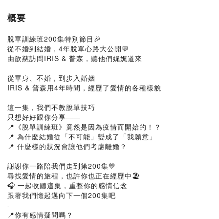
概要
脫單訓練班200集特別節目🎉
從不婚到結婚，4年脫單心路大公開💬
由歆慈訪問IRIS & 普森，聽他們娓娓道來
從單身、不婚，到步入婚姻
IRIS & 普森用4年時間，經歷了愛情的各種樣貌
這一集，我們不教脫單技巧
只想好好跟你分享——
📍《脫單訓練班》竟然是因為疫情而開始的！？
📍 為什麼結婚從「不可能」變成了「我願意」
📍 什麼樣的狀況會讓他們考慮離婚？
謝謝你一路陪我們走到第200集💛
尋找愛情的旅程，也許你也正在經歷中🏖️
🎧 一起收聽這集，重整你的感情信念
跟著我們憶起邁向下一個200集吧
-
📍你有感情疑問嗎？