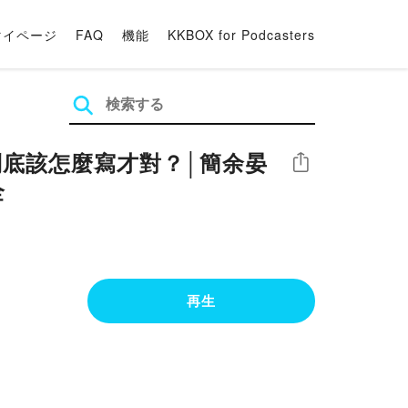
マイページ
FAQ
機能
KKBOX for Podcasters
到底該怎麼寫才對？│簡余晏
シェア
全
再生