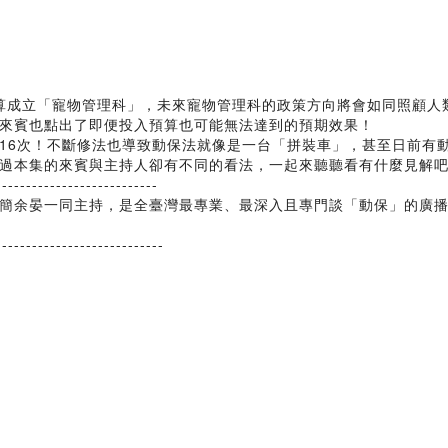
算成立「寵物管理科」，未來寵物管理科的政策方向將會如同照顧人
來賓也點出了即便投入預算也可能無法達到的預期效果！
6次！不斷修法也導致動保法就像是一台「拼裝車」，甚至日前有動
過本集的來賓與主持人卻有不同的看法，一起來聽聽看有什麼見解
---------------------------
簡余晏一同主持，是全臺灣最專業、最深入且專門談「動保」的廣
----------------------------