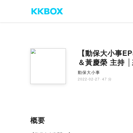
【動保大小事E
＆黃慶榮 主持 
動保大小事
2022-02-27
·
47 分
概要