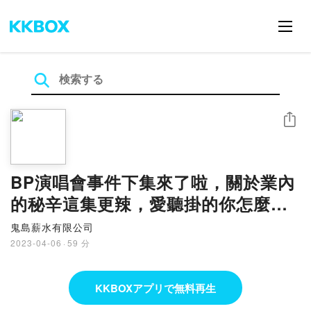
シェア
BP演唱會事件下集來了啦，關於業內
的秘辛這集更辣，愛聽掛的你怎麼能
錯過？｜鬼島薪水有限公司 EP.15
鬼島薪水有限公司
2023-04-06
·
59 分
KKBOXアプリで無料再生