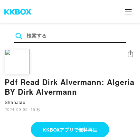
シェア
Pdf Read Dirk Alvermann: Algeria
BY Dirk Alvermann
ShanJiao
2024-09-09
·
45 秒
KKBOXアプリで無料再生