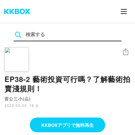
シェア
EP38-2 藝術投資可行嗎？了解藝術拍
賣淺規則！
雷公三小(尛)
2022-03-03
·
19 分
KKBOXアプリで無料再生