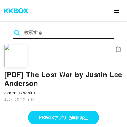
シェア
[PDF] The Lost War by Justin Lee
Anderson
oknemushonku
2024-08-13
·
8 秒
KKBOXアプリで無料再生