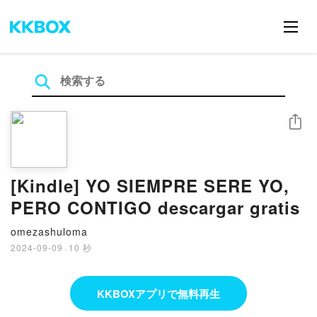
シェア
[Kindle] YO SIEMPRE SERE YO,
PERO CONTIGO descargar gratis
omezashuloma
2024-09-09
·
10 秒
KKBOXアプリで無料再生