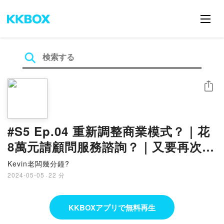
シェア
#S5 Ep.04 重新調整商業模式？｜花
8萬元請顧問服務諮詢？｜又要再次打
掉重練從零開始了?｜過來人給我的勉
Kevin老闆幾分鐘?
勵期許真心話？
2024-05-05
·
22 分
KKBOXアプリで無料再生