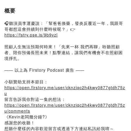
概要
🎧聽演員李運慶說：「幫爸爸換藥，發炎反覆近一年，我跟哥
哥都想這會持續到什麼時候呢？」👉
https://fstry.pse.is/9b9vzl
照顧人生無法預期何時來！「先來一杯 我們再聊」聆聽照顧
者、陪你預備長照未來！點擊連結，讓我們有機會不在照顧困
境掙扎。
—— 以上為 Firstory Podcast 廣告 ——
小額贊助支持本節目：
https://open.firstory.me/user/cknziqc2h4kwy0877gtdh75z
u
留言告訴我你對這一集的想法：
https://open.firstory.me/user/cknziqc2h4kwy0877gtdh75z
u/comments
《Kevin老闆幾分鐘?》
感謝您的收聽！
想聽什麼樣的內容歡迎留言或透過下方連結私訊給我唷～