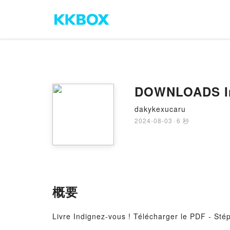
DOWNLOADS In
dakykexucaru
2024-08-03
·
6 秒
概要
Livre Indignez-vous ! Télécharger le PDF - St