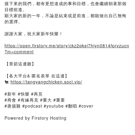
接下來的我們，都有更想達成的事和目標，也會繼續朝著那個
目標前進。
願大家的新的一年，不論是結束或是前進，都能做出自己無悔
的選擇。
謝謝大家，祝大家新年快樂！
https://open.firstory.me/story/ckz2qksj7hjyn0814fprvzucn
?m=comment
【章節這邊聽】
【各大平台& 匿名表單 在這邊】
🐔
https://tangyangchicken.soci.vip/
#新年 #快樂 #再見
#再會 #有緣再見 #重大 #重要
#唐揚雞 #podcast #youtube #翻唱 #cover
Powered by Firstory Hosting