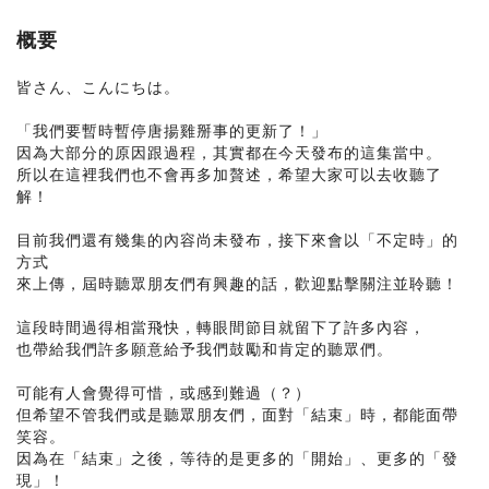
概要
皆さん、こんにちは。
「我們要暫時暫停唐揚雞掰事的更新了！」
因為大部分的原因跟過程，其實都在今天發布的這集當中。
所以在這裡我們也不會再多加贅述，希望大家可以去收聽了
解！
目前我們還有幾集的內容尚未發布，接下來會以「不定時」的
方式
來上傳，屆時聽眾朋友們有興趣的話，歡迎點擊關注並聆聽！
這段時間過得相當飛快，轉眼間節目就留下了許多內容，
也帶給我們許多願意給予我們鼓勵和肯定的聽眾們。
可能有人會覺得可惜，或感到難過（？）
但希望不管我們或是聽眾朋友們，面對「結束」時，都能面帶
笑容。
因為在「結束」之後，等待的是更多的「開始」、更多的「發
現」！