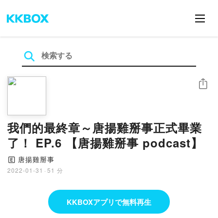
シェア
我們的最終章～唐揚雞掰事正式畢業
了！ EP.6 【唐揚雞掰事 podcast】
唐揚雞掰事
🄴
2022-01-31
·
51 分
KKBOXアプリで無料再生