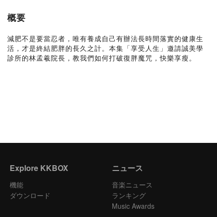
概要
減肥不是要當忍者，唯有養成自己有辦法長時間落實的健康生
活，才是終結肥胖的長久之計。本集「享受人生」邀請誠美學
診所的林孟羲院長，教我們如何打破復胖魔咒，快樂享瘦。
Explore KKBOX
ニュース
機能
音楽ニュース
ダウンロード
ランキング
Music Awards