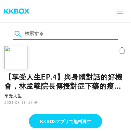
シェア
【享受人生EP.4】與身體對話的好機
會，林孟羲院長傳授對症下藥的瘦身
之道
享受人生
2021-08-18
·
23 分
KKBOXアプリで無料再生