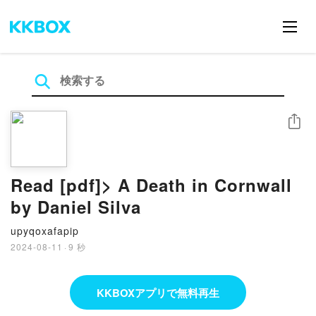
シェア
Read [pdf]> A Death in Cornwall
by Daniel Silva
upyqoxafapip
2024-08-11
·
9 秒
KKBOXアプリで無料再生