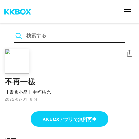
シェア
不再一樣
【靈修小品】幸福時光
2022-02-01
·
8 分
KKBOXアプリで無料再生