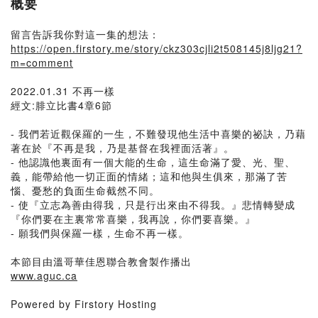
概要
留言告訴我你對這一集的想法：
https://open.firstory.me/story/ckz303cjli2t508145j8ljg21?
m=comment
2022.01.31 不再一樣
經文:腓立比書4章6節
- 我們若近觀保羅的一生，不難發現他生活中喜樂的祕訣，乃藉
著在於『不再是我，乃是基督在我裡面活著』。
- 他認識他裏面有一個大能的生命，這生命滿了愛、光、聖、
義，能帶給他一切正面的情緒；這和他與生俱來，那滿了苦
惱、憂愁的負面生命截然不同。
- 使『立志為善由得我，只是行出來由不得我。』悲情轉變成
『你們要在主裏常常喜樂，我再說，你們要喜樂。』
- 願我們與保羅一樣，生命不再一樣。
本節目由溫哥華佳恩聯合教會製作播出
www.aguc.ca
Powered by Firstory Hosting