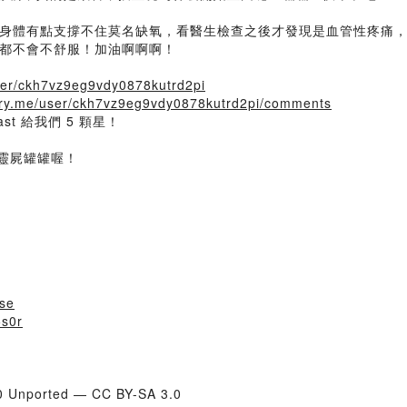
身體有點支撐不住莫名缺氧，看醫生檢查之後才發現是血管性疼痛
都不會不舒服！加油啊啊啊！
user/ckh7vz9eg9vdy0878kutrd2pi
story.me/user/ckh7vz9eg9vdy0878kutrd2pi/comments
st 給我們 5 顆星！
通靈屍罐罐喔！
use
5s0r
.0 Unported — CC BY-SA 3.0