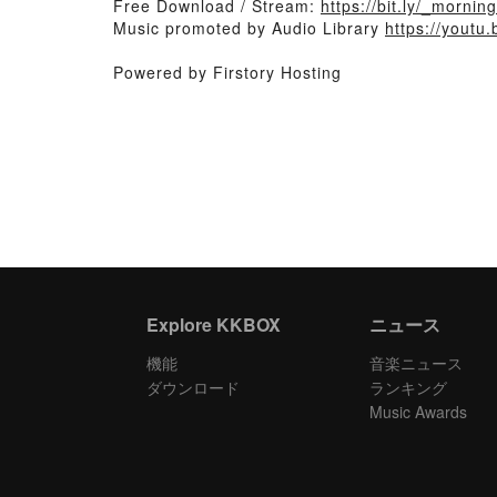
Free Download / Stream:
https://bit.ly/_mornin
Music promoted by Audio Library
https://youtu
Powered by Firstory Hosting
Explore KKBOX
ニュース
機能
音楽ニュース
ダウンロード
ランキング
Music Awards