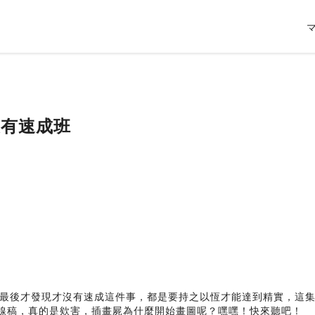
沒有速成班
最後才發現才沒有速成這件事，都是要持之以恆才能達到精實，這
畫線稿，真的是欸害，插畫屍為什麼開始畫圖呢？嘿嘿！快來聽吧！