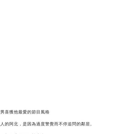
男男喜獲他最愛的節目風格
國人的阿北，是因為過度警覺而不停追問的鄰居。