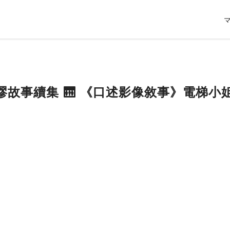
荒謬故事續集 🛗 《口述影像敘事》電梯小