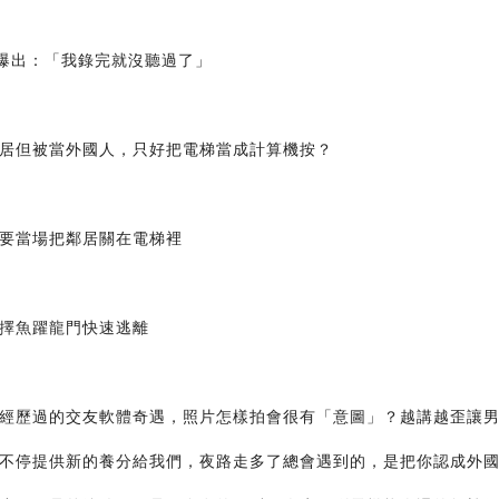
接爆出：「我錄完就沒聽過了」
居但被當外國人，只好把電梯當成計算機按？
要當場把鄰居關在電梯裡
擇魚躍龍門快速逃離
經歷過的交友軟體奇遇，照片怎樣拍會很有「意圖」？越講越歪讓
不停提供新的養分給我們，夜路走多了總會遇到的，是把你認成外