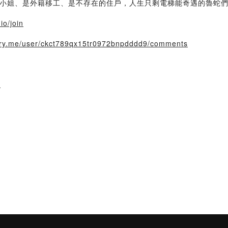
小姐、是外籍移工、是不存在的住戶，人生只剩電梯能奇遇的魯蛇
io/join
story.me/user/ckct789qx15tr0972bnpdddd9/comments
：
/