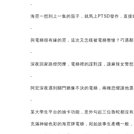
-
海霓一想到上一集的茄子，就馬上PTSD發作，直
-
與電梯很有緣的霓，這次又怎樣被電梯整慘？巧遇鄰
-
深夜回家路燈閃爍，電梯裡的諜對諜，讓麻辣女警想
-
阿宏深夜遇到關門猶豫不決的電梯，兩種恐懼讓他選
-
某大學生平台的抽卡功能，意外勾起三位魯蛇都沒有
充滿神秘色彩的海霓牌電梯，宛如故事生產機一般，