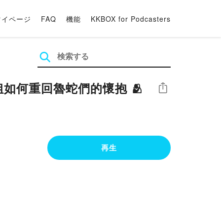
マイページ
FAQ
機能
KKBOX for Podcasters
姐如何重回魯蛇們的懷抱 🫂
シェア
再生