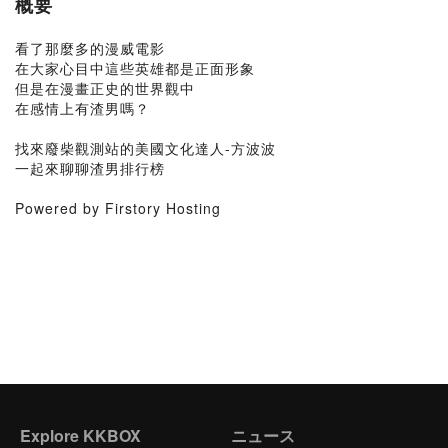
概要
看了那麼多的漫威電影
在大家心目中這些英雄都是正面形象
但是在漫畫正史的世界觀中
在感情上有渣男嗎？
找來廢柴觀測站的美國文化達人-方波波
一起來聊聊渣男排行榜
Powered by Firstory Hosting
Explore KKBOX
ニュース