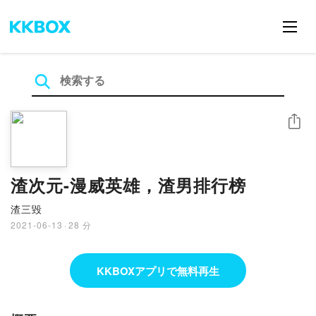
シェア
渣次元-漫威英雄，渣男排行榜
渣三毀
2021-06-13
·
28 分
KKBOXアプリで無料再生