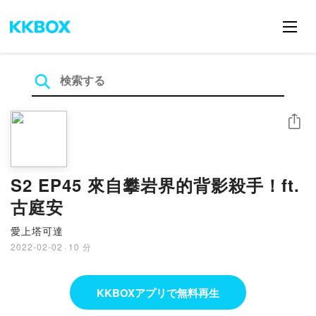
シェア
S2 EP45 來自攀岩界的背影殺手！ft.
古庭安
愛上塔可達
2022-02-02
·
10 分
KKBOXアプリで無料再生