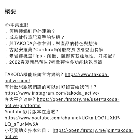
概要
✍️本集重點
．何時接觸到戶外運動？
．成為健行筆記寫手的契機？
．與TAKODA合作衣測，對產品的特色與想法
．古庭安推薦?Cordura®耐磨防風防潑登山長褲
．攀岩褲挑選Tips - 耐磨、髖部剪裁延展性、好搭配?
．2022春夏新品預告?輕量彈性多功能快乾長褲
TAKODA機能服飾官方網站?
https://www.takoda-
active.com/
有什麼想跟我們說的可以到IG留言給我們！?
https://www.instagram.com/takoda_active/
各大平台連結?
https://open.firstory.me/user/takoda-
active/platforms
Youtube影片版本在這喔?
https://www.youtube.com/channel/UCkmLOGfUXKP-
LQ_sFu4Mw5A
小額贊助支持本節目：
https://open.firstory.me/join/takoda-
active