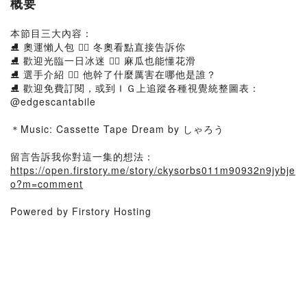
概要
本節目三大內容：
⛸️ 奧運懶人包 👉🏻 冬奧看點直接告訴你
⛸️ 歡迎光臨一日冰迷 👉🏻 麻瓜也能懂花滑
⛸️ 選手介紹 👉🏻 他幹了什麼厲害在哪他是誰？
⛸️ 歡迎免費訂閱，或到ＩＧ上追蹤各種視覺統整圖表：
@edgescantabile
＊Music: Cassette Tape Dream by しゃろう
留言告訴我你對這一集的想法：
https://open.firstory.me/story/ckysorbs011m90932n9jybje
o?m=comment
Powered by Firstory Hosting