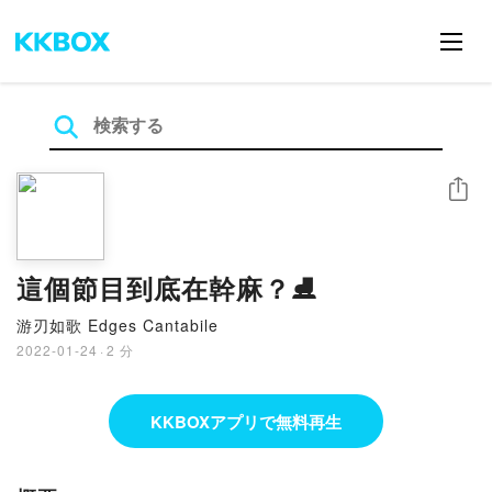
シェア
這個節目到底在幹麻？⛸️
游刃如歌 Edges Cantabile
2022-01-24
·
2 分
KKBOXアプリで無料再生