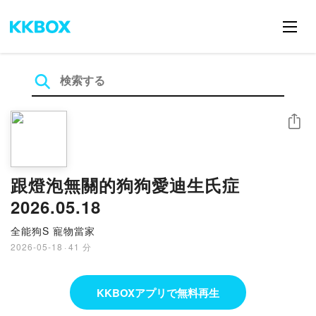
シェア
跟燈泡無關的狗狗愛迪生氏症
2026.05.18
全能狗S 寵物當家
2026-05-18
·
41 分
KKBOXアプリで無料再生