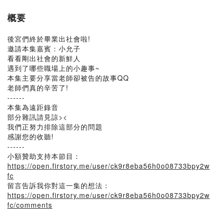
概要
後宮們終於畢業出社會啦!
邀請本集嘉賓：小允子
看看剛出社會的新鮮人
遇到了哪些職場上的小趣事~
本集主要分享當老師卻被告的故事QQ
老師們真的辛苦了!
------
本集為遠距錄音
部分雜訊請見諒><
我們正努力排除這部分的問題
感謝您的收聽!
------
小額贊助支持本節目：
https://open.firstory.me/user/ck9r8eba56h0o08733bpy2w
fc
留言告訴我你對這一集的想法：
https://open.firstory.me/user/ck9r8eba56h0o08733bpy2w
fc/comments