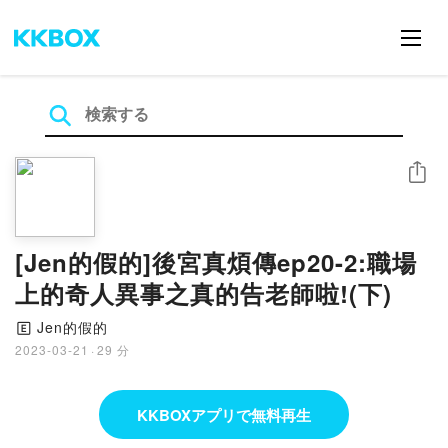
シェア
[Jen的假的]後宮真煩傳ep20-2:職場
上的奇人異事之真的告老師啦!(下)
Jen的假的
🄴
2023-03-21
·
29 分
KKBOXアプリで無料再生