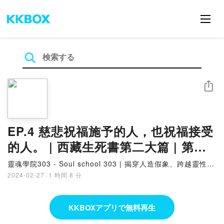
シェア
EP.4 慈悲祝福施予的人，也祝福接受
的人。 | 西藏生死書第二大篇 | 第十
二章「慈悲:如意寶珠」-2 | 靈魂學院
靈魂學院303 - Soul school 303 | 揭穿人造假象、跨越靈性陷
阱，重回靈魂樂園 |
303
2024-02-27
·
1 時間 8 分
KKBOXアプリで無料再生