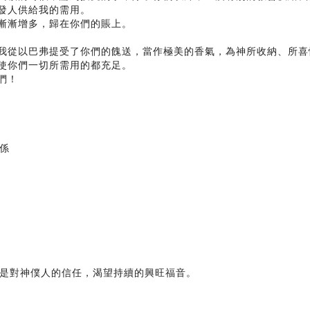
打發人供給我的需用。
子漸漸增多，歸在你們的賬上。
，因我從以巴弗提受了你們的餽送，當作極美的香氣，為神所收納、所
，使你們一切所需用的都充足。
們！
係
是對神僕人的信任，渴望持續的興旺福音。