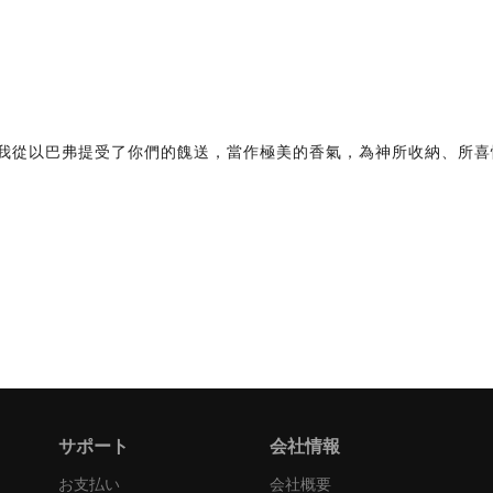
，因我從以巴弗提受了你們的餽送，當作極美的香氣，為神所收納、所
サポート
会社情報
お支払い
会社概要