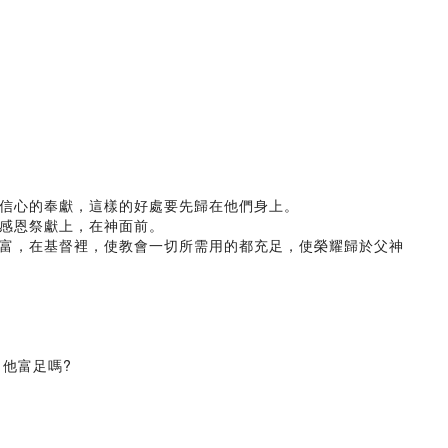
信心的奉獻，這樣的好處要先歸在他們身上。
感恩祭獻上，在神面前。
富，在基督裡，使教會一切所需用的都充足，使榮耀歸於父神
，他富足嗎?