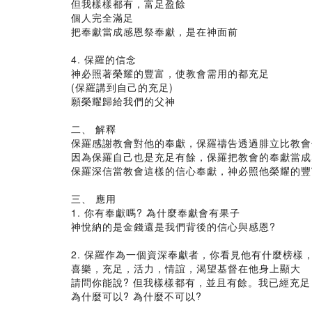
但我樣樣都有，富足盈餘
個人完全滿足
把奉獻當成感恩祭奉獻，是在神面前
4. 保羅的信念
神必照著榮耀的豐富，使教會需用的都充足
(保羅講到自己的充足)
願榮耀歸給我們的父神
二、 解釋
保羅感謝教會對他的奉獻，保羅禱告透過腓立比教會
因為保羅自己也是充足有餘，保羅把教會的奉獻當成
保羅深信當教會這樣的信心奉獻，神必照他榮耀的豐
三、 應用
1. 你有奉獻嗎? 為什麼奉獻會有果子
神悅納的是金錢還是我們背後的信心與感恩?
2. 保羅作為一個資深奉獻者，你看見他有什麼榜樣
喜樂，充足，活力，情誼，渴望基督在他身上顯大
請問你能說? 但我樣樣都有，並且有餘。我已經充足
為什麼可以? 為什麼不可以?