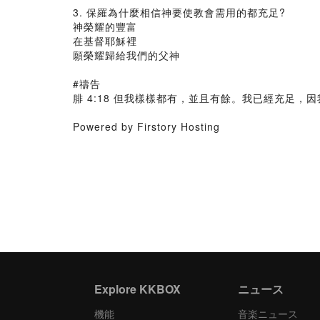
3. 保羅為什麼相信神要使教會需用的都充足?
神榮耀的豐富
在基督耶穌裡
願榮耀歸給我們的父神
#禱告
腓 4:18 但我樣樣都有，並且有餘。我已經充足
Powered by Firstory Hosting
Explore KKBOX
ニュース
機能
音楽ニュース