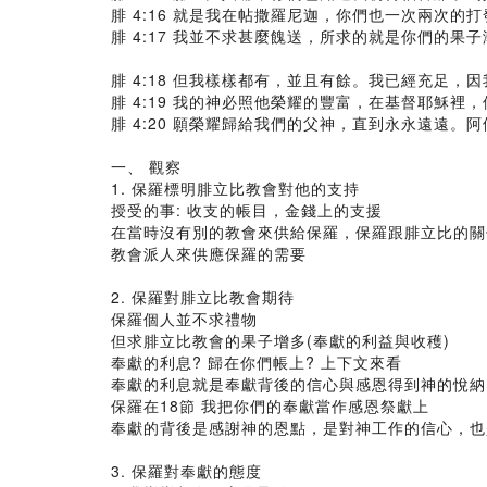
腓 4:16 就是我在帖撒羅尼迦，你們也一次兩次的
腓 4:17 我並不求甚麼餽送，所求的就是你們的果
腓 4:18 但我樣樣都有，並且有餘。我已經充足
腓 4:19 我的神必照他榮耀的豐富，在基督耶穌裡
腓 4:20 願榮耀歸給我們的父神，直到永永遠遠。阿
一、 觀察
1. 保羅標明腓立比教會對他的支持
授受的事: 收支的帳目，金錢上的支援
在當時沒有別的教會來供給保羅，保羅跟腓立比的關
教會派人來供應保羅的需要
2. 保羅對腓立比教會期待
保羅個人並不求禮物
但求腓立比教會的果子增多(奉獻的利益與收穫)
奉獻的利息? 歸在你們帳上? 上下文來看
奉獻的利息就是奉獻背後的信心與感恩得到神的悅納
保羅在18節 我把你們的奉獻當作感恩祭獻上
奉獻的背後是感謝神的恩點，是對神工作的信心，也
3. 保羅對奉獻的態度