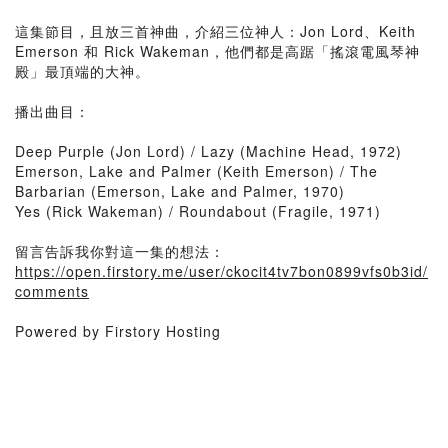
這集節目，且放三首神曲，介紹三位神人：Jon Lord、Keith
Emerson 和 Rick Wakeman，他們都是高踞「搖滾電風琴神
殿」最頂端的大神。
播出曲目：
Deep Purple (Jon Lord) / Lazy (Machine Head, 1972)
Emerson, Lake and Palmer (Keith Emerson) / The
Barbarian (Emerson, Lake and Palmer, 1970)
Yes (Rick Wakeman) / Roundabout (Fragile, 1971)
留言告訴我你對這一集的想法：
https://open.firstory.me/user/ckocit4tv7bon0899vfs0b3id/
comments
Powered by Firstory Hosting