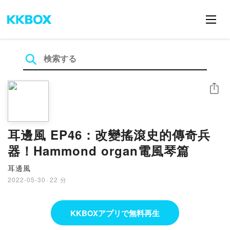
シェア
耳邊風 EP46：改變搖滾史的傳奇兵
器！Hammond organ電風琴篇
耳邊風
2022-05-30
·
22 分
KKBOXアプリで無料再生