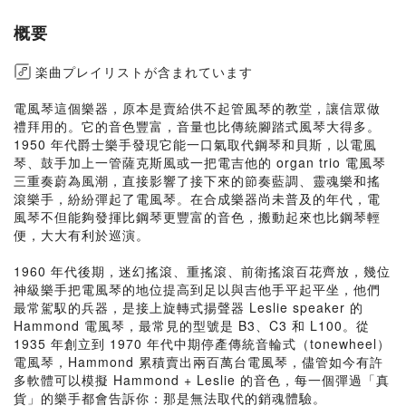
概要
楽曲プレイリストが含まれています
電風琴這個樂器，原本是賣給供不起管風琴的教堂，讓信眾做
禮拜用的。它的音色豐富，音量也比傳統腳踏式風琴大得多。
1950 年代爵士樂手發現它能一口氣取代鋼琴和貝斯，以電風
琴、鼓手加上一管薩克斯風或一把電吉他的 organ trio 電風琴
三重奏蔚為風潮，直接影響了接下來的節奏藍調、靈魂樂和搖
滾樂手，紛紛彈起了電風琴。在合成樂器尚未普及的年代，電
風琴不但能夠發揮比鋼琴更豐富的音色，搬動起來也比鋼琴輕
便，大大有利於巡演。
1960 年代後期，迷幻搖滾、重搖滾、前衛搖滾百花齊放，幾位
神級樂手把電風琴的地位提高到足以與吉他手平起平坐，他們
最常駕馭的兵器，是接上旋轉式揚聲器 Leslie speaker 的
Hammond 電風琴，最常見的型號是 B3、C3 和 L100。從
1935 年創立到 1970 年代中期停產傳統音輪式（tonewheel）
電風琴，Hammond 累積賣出兩百萬台電風琴，儘管如今有許
多軟體可以模擬 Hammond + Leslie 的音色，每一個彈過「真
貨」的樂手都會告訴你：那是無法取代的銷魂體驗。