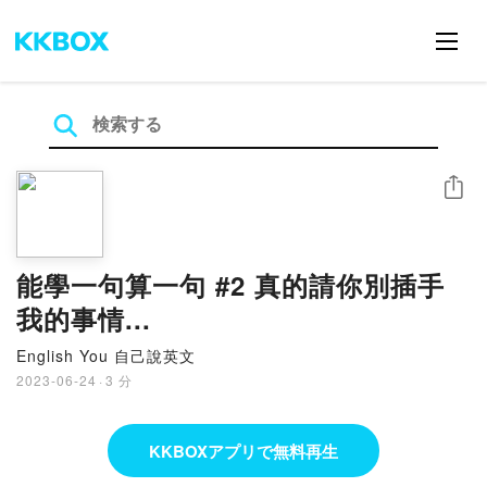
シェア
能學一句算一句 #2 真的請你別插手
我的事情...
English You 自己說英文
2023-06-24
·
3 分
KKBOXアプリで無料再生