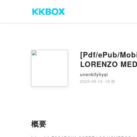
[Pdf/ePub/Mo
LORENZO MEDI
unenkifyhyqi
2025-06-10
·
16 秒
概要