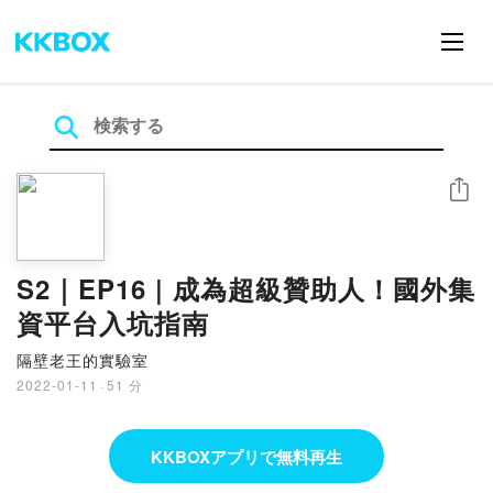
シェア
S2｜EP16 | 成為超級贊助人！國外集
資平台入坑指南
隔壁老王的實驗室
2022-01-11
·
51 分
KKBOXアプリで無料再生