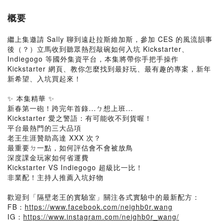
概要
繼上集邀請 Sally 聊到遠赴拉斯維加斯，參加 CES 的風流韻事
後（？）立馬收到聽眾熱烈敲碗如何入坑 Kickstarter、
Indiegogo 等國外集資平台，本集將帶你手把手操作
Kickstarter 網頁、教你怎麼找到最好玩、最有趣的專案，新年
新希望、入坑買起來！
✨ 本集精華 ✨
新春第一砲！跨完年首錄...ㄅ想上班...
Kickstarter 愛之警語：有可能收不到貨喔！
平台最熱門的三大品項
老王生涯贊助高達 XXX 次？
最重要ㄉ一點，如何評估會不會被放鳥
深度課金玩家如何省運費
Kickstarter VS Indiegogo 超級比一比！
非業配！主持人推薦入坑好物
歡迎到「隔壁老王的實驗室」關注各式實驗中的最新配方：
FB：
https://www.facebook.com/neighb0r.wang
IG：
https://www.instagram.com/neighb0r_wang/