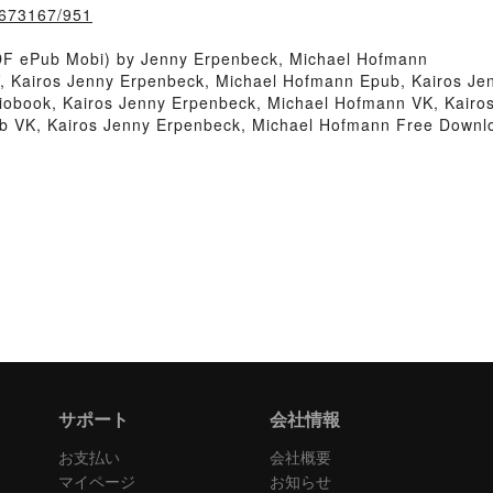
k/673167/951
DF ePub Mobi) by Jenny Erpenbeck, Michael Hofmann
, Kairos Jenny Erpenbeck, Michael Hofmann Epub, Kairos Je
iobook, Kairos Jenny Erpenbeck, Michael Hofmann VK, Kairo
b VK, Kairos Jenny Erpenbeck, Michael Hofmann Free Downl
サポート
会社情報
お支払い
会社概要
マイページ
お知らせ