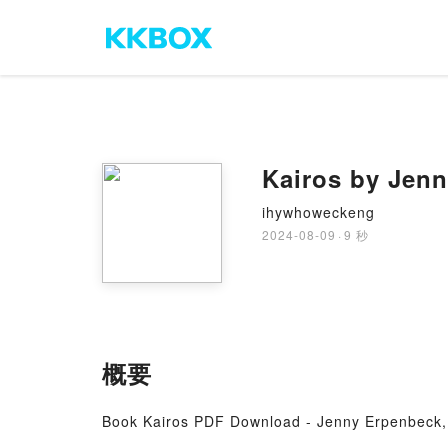
Kairos by Jen
ihywhoweckeng
2024-08-09
·
9 秒
概要
Book Kairos PDF Download - Jenny Erpenbeck