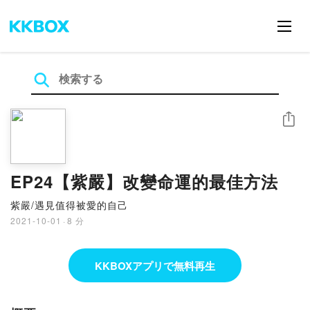
シェア
EP24【紫嚴】改變命運的最佳方法
紫嚴/遇見值得被愛的自己
2021-10-01
·
8 分
KKBOXアプリで無料再生