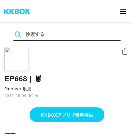
シェア
EP668 | 🦞
Gooaye 股癌
2026-06-06
·
50 分
KKBOXアプリで無料再生