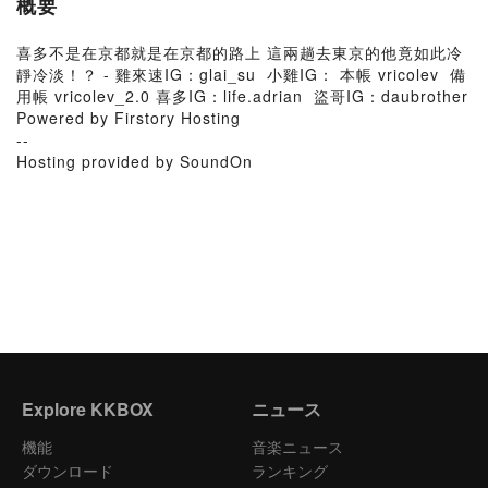
概要
喜多不是在京都就是在京都的路上 這兩趟去東京的他竟如此冷
靜冷淡！？ - 雞來速IG：glai_su 小雞IG： 本帳 vricolev 備
用帳 vricolev_2.0 喜多IG：life.adrian 盜哥IG：daubrother
Powered by Firstory Hosting
--
Hosting provided by SoundOn
Explore KKBOX
ニュース
機能
音楽ニュース
ダウンロード
ランキング