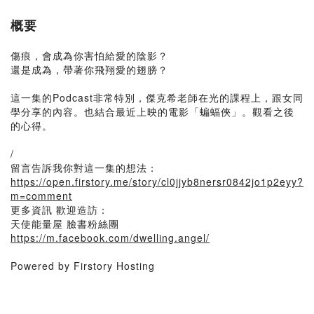
概要
傷痕，會成為你害怕給愛的陰影？
還是成為，帶著你飛翔愛的翅膀？
這一集的Podcast非常特別，傑克希老師在光的課程上，跟女同
學分享的內容。也結合最近上映的電影「蝙蝠俠」。觀看之後
的心得。
/
留言告訴我你對這一集的想法：
https://open.firstory.me/story/cl0jjyb8nersr0842jo1p2eyy?
m=comment
更多資訊 歡迎造訪：
天使能量屋 臉書粉絲團
https://m.facebook.com/dwelling.angel/
Powered by Firstory Hosting