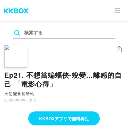
シェア
Ep21. 不想當蝙蝠俠-蛻變…離感的自
己 「電影心得」
天使能量補給站
2022-03-09
·
52 分
KKBOXアプリで無料再生