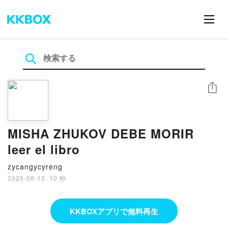
シェア
MISHA ZHUKOV DEBE MORIR
leer el libro
zycangycyreng
2025-06-13
·
10 秒
KKBOXアプリで無料再生