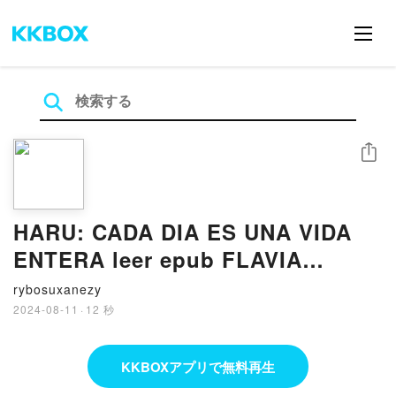
シェア
HARU: CADA DIA ES UNA VIDA
ENTERA leer epub FLAVIA
COMPANY I NAVAU
rybosuxanezy
2024-08-11
·
12 秒
KKBOXアプリで無料再生