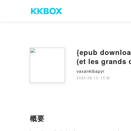
{epub download} Le goût de l'
(et les grands 
vaxankibapyr
2024-08-13
·
15 秒
概要