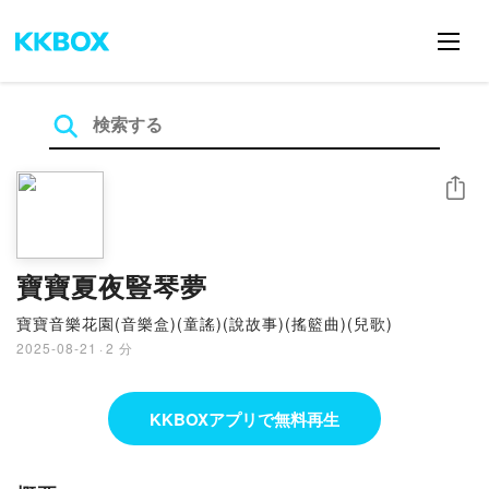
シェア
寶寶夏夜豎琴夢
寶寶音樂花園(音樂盒)(童謠)(說故事)(搖籃曲)(兒歌)
2025-08-21
·
2 分
KKBOXアプリで無料再生