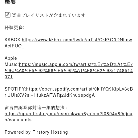
概要
楽曲プレイリストが含まれています
聆聽更多:
KKBOX:
https://www.kkbox.com/tw/tc/artist/CklGO0DNLnw
AcfFUO_
Apple
Music:
https://music.apple.com/tw/artist/%E7%9D%A1%E7
%9C%A0%E5%92%96%E5%95%A1%E8%B2%93/1748514
071
SPOTIFY:
https://open.spotify.com/artist/0kiIYQ9KfpLv6eB
1UUIsXV?si=HfukzAFWRj2JdKn03epdgA
留言告訴我你對這一集的想法：
https://open.firstory.me/user/ckwua6yainm2f0894g89djox
n/comments
Powered by Firstory Hosting