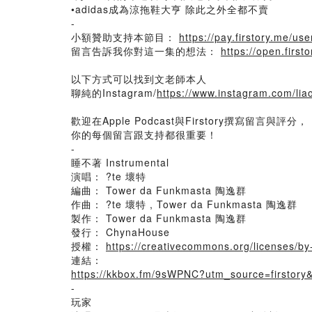
•adidas成為涼拖鞋大亨 除此之外全都不賣
-
小額贊助支持本節目：
https://pay.firstory.me/u
留言告訴我你對這一集的想法：
https://open.fir
以下方式可以找到文老師本人
聊純的Instagram/
https://www.instagram.com/lia
歡迎在Apple Podcast與Firstory撰寫留言與評分，
你的每個留言跟支持都很重要！
-
睡不著 Instrumental
演唱： ?te 壞特
編曲： Tower da Funkmasta 陶逸群
作曲： ?te 壞特 , Tower da Funkmasta 陶逸群
製作： Tower da Funkmasta 陶逸群
發行： ChynaHouse
授權：
https://creativecommons.org/licenses/b
連結：
https://kkbox.fm/9sWPNC?utm_source=firstor
-
玩家