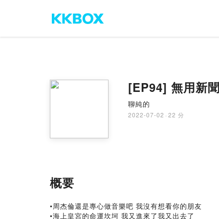
[EP94] 無用
聊純的
2022-07-02
·
22 分
概要
•周杰倫還是專心做音樂吧 我沒有想看你的朋友
•海上皇宮的命運坎坷 我又進來了我又出去了