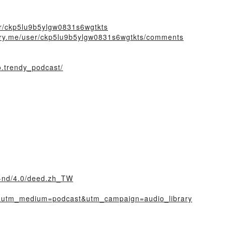
ser/ckp5lu9b5ylgw0831s6wgtkts
story.me/user/ckp5lu9b5ylgw0831s6wgtkts/comments
o.trendy_podcast/
y-nd/4.0/deed.zh_TW
y&utm_medium=podcast&utm_campaign=audio_library