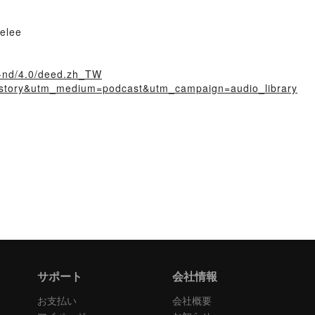
elee
y-nd/4.0/deed.zh_TW
irstory&utm_medium=podcast&utm_campaign=audio_library
サポート
会社情報
お支払い
会社概要