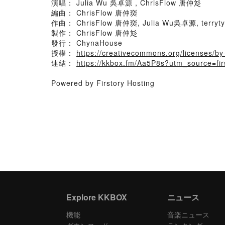
演唱： Julia Wu 吳卓源 , ChrisFlow 唐仲彣
編曲： ChrisFlow 唐仲珳
作曲： ChrisFlow 唐仲珳, Julia Wu吳卓源, terryty
製作： ChrisFlow 唐仲彣
發行： ChynaHouse
授權：
https://creativecommons.org/licenses/b
連結：
https://kkbox.fm/Aa5P8s?utm_source=f
Powered by Firstory Hosting
Explore KKBOX
ニュース
機能
音楽ニュース