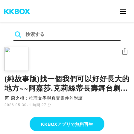
シェア
(純故事版)找一個我們可以好好長大的
地方~~阿嘉莎.克莉絲蒂長壽舞台劇
《捕鼠器》背後的真實故事
惡之根：推理文學與真實案件的對讀
🄴
2026-05-30
·
1 時間 27 分
KKBOXアプリで無料再生