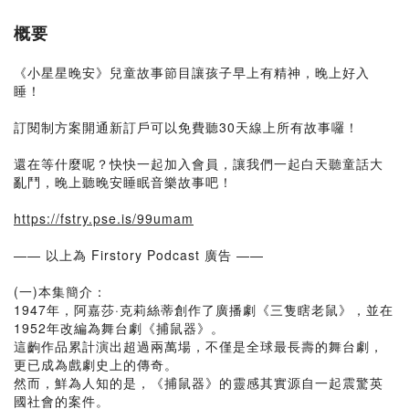
概要
《小星星晚安》兒童故事節目讓孩子早上有精神，晚上好入
睡！
訂閱制方案開通新訂戶可以免費聽30天線上所有故事囉！
還在等什麼呢？快快一起加入會員，讓我們一起白天聽童話大
亂鬥，晚上聽晚安睡眠音樂故事吧！
https://fstry.pse.is/99umam
—— 以上為 Firstory Podcast 廣告 ——
(一)本集簡介：
1947年，阿嘉莎·克莉絲蒂創作了廣播劇《三隻瞎老鼠》，並在
1952年改編為舞台劇《捕鼠器》。
這齣作品累計演出超過兩萬場，不僅是全球最長壽的舞台劇，
更已成為戲劇史上的傳奇。
然而，鮮為人知的是，《捕鼠器》的靈感其實源自一起震驚英
國社會的案件。