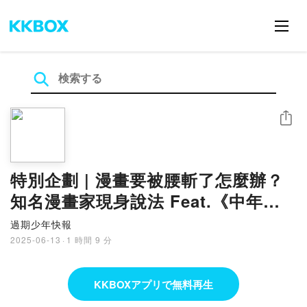
シェア
特別企劃 | 漫畫要被腰斬了怎麼辦？
知名漫畫家現身說法 Feat.《中年男
子會夢見中年蓓兒丹娣嗎?》Tim、漫
過期少年快報
畫家BARZ
2025-06-13
·
1 時間 9 分
KKBOXアプリで無料再生