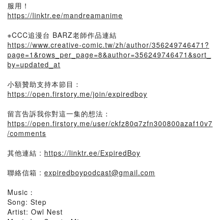
服用！
https://linktr.ee/mandreamanime
※CCC追漫台 BARZ老師作品連結
https://www.creative-comic.tw/zh/author/356249746471?
page=1&rows_per_page=8&author=356249746471&sort_
by=updated_at
小額贊助支持本節目：
https://open.firstory.me/join/expiredboy
留言告訴我你對這一集的想法：
https://open.firstory.me/user/ckfz80q7zfn300800azaf10v7
/comments
其他連結 :
https://linktr.ee/ExpiredBoy
聯絡信箱 :
expiredboypodcast@gmail.com
Music：
Song: Step
Artist: Owl Nest