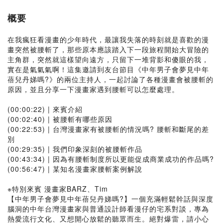
概要
在我瘋狂看漫畫的少年時代，最讓我失落的時刻就是喜歡的漫
畫突然被腰斬了，那些原本應該踏入下一段旅程開始大冒險的
主角群，突然就這樣望向遠方，只留下一堆背影和傻眼的我，
實在是氣氣氣啊！這集邀請到友台節目《中年男子會夢見中年
蓓兒丹娣嗎?》的兩位主持人，一起討論了各種漫畫會被腰斬的
原因，並且分享一下漫畫家遇到腰斬可以怎麼處理。
(00:00:22) | 來賓介紹
(00:02:40) | 被腰斬有哪些原因
(00:22:53) | 台灣漫畫家有被腰斬的情況嗎? 腰斬和斷尾的差
別
(00:29:35) | 我們印象深刻的被腰斬作品
(00:43:34) | 因為有腰斬制度所以更能促成商業成功的作品嗎?
(00:56:47) | 某知名漫畫家腰斬案例解說
※特別來賓 漫畫家BARZ、Tim
【中年男子會夢見中年蓓兒丹娣嗎?】一個充滿輕鬆幹話與深度
腦洞的中年台灣漫畫家與普通設計師看漫仔的宅系對談，專為
熱愛流行文化、又想開心放鬆的聽眾而生。絕對爆雷，請小心