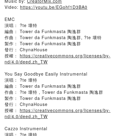
Music by:
CreatorMix.com
Video:
https://youtu.be/EGohf1D3BA0
EMC
演唱： ?te 壞特
編曲： Tower da Funkmasta 陶逸群
作曲： Tower da Funkmasta 陶逸群, ?te 壞特
製作： Tower da Funkmasta 陶逸群
發行： ChynaHouse
授權：
https://creativecommons.org/licenses/by-
nd/4.0/deed.zh_TW
You Say Goodbye Easily Instrumental
演唱： ?te 壞特
編曲： Tower da Funkmasta 陶逸群
作曲： ?te 壞特 , Tower da Funkmasta 陶逸群
製作： Tower da Funkmasta 陶逸群
發行： ChynaHouse
授權：
https://creativecommons.org/licenses/by-
nd/4.0/deed.zh_TW
Cazzo Instrumental
演唱： ?te 壞特