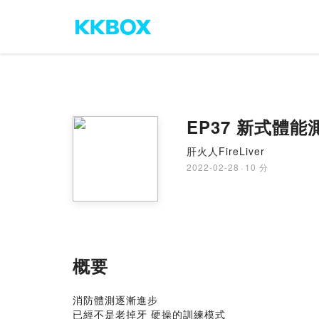
EP37 新式體能
肝火人FireLiver
2022-02-28
·
10 分
概要
消防體測逐漸進步
已經不是老掉牙 硬操的訓練模式