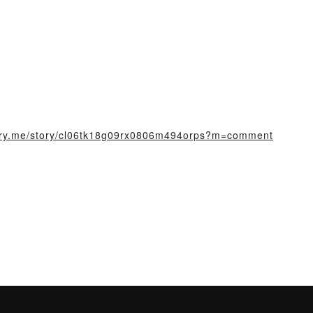
story.me/story/cl06tk18g09rx0806m494orps?m=comment