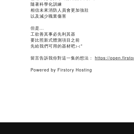
隨著科學化訓練
相信未來消防人員會更加強壯
以及減少職業傷害
但是...
工欲善其事必先利其器
要比照新式體測項目之前
先給我們可用的器材吧><"
留言告訴我你對這一集的想法：
https://open.fir
Powered by Firstory Hosting