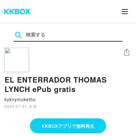
シェア
EL ENTERRADOR THOMAS
LYNCH ePub gratis
kyknymukethu
2024-07-31
·
9 秒
KKBOXアプリで無料再生