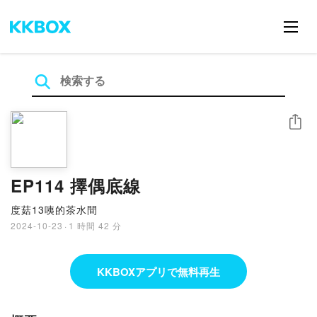
シェア
EP114 擇偶底線
度菇13咦的茶水間
2024-10-23
·
1 時間 42 分
KKBOXアプリで無料再生