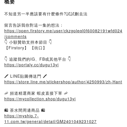
概要
不知道另一半應該要有什麼條件?試試刪去法
留言告訴我你對這一集的想法：
https://open.firstory.me/user/ckzgpleql0f60082191wfd024
/comments
👇 小額贊助支持本節目 👇
【Firstory】 【街口】
👇 追蹤我們的IG、FB或其他平台 👇
https://portaly.cc/dugu13yi
🖍️ LINE貼圖傳送門 🖍️
https://store.line.me/stickershop/author/4250993/zh-Hant
🦐 頻道精選商家 蝦皮直接下單 🦐
https://mycollection.shop/dugu13yi
🛍️ 茶水間周邊商品 🛍️
https://myship.7-
11.com.tw/general/detail/GM2401049231027