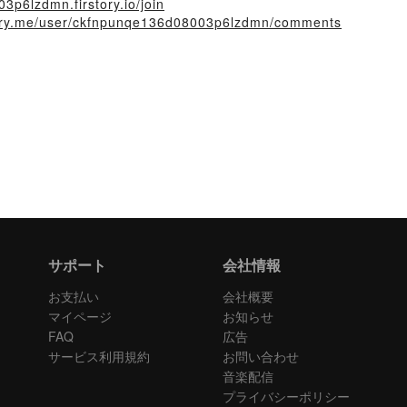
3p6lzdmn.firstory.io/join
story.me/user/ckfnpunqe136d08003p6lzdmn/comments
サポート
会社情報
お支払い
会社概要
マイページ
お知らせ
FAQ
広告
サービス利用規約
お問い合わせ
音楽配信
プライバシーポリシー