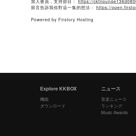
加入會員，支持節目：
https://ckfnpunqe136d0800
留言告訴我你對這一集的想法：
https://open.fir
Powered by Firstory Hosting
Explore KKBOX
ニュース
機能
音楽ニュース
ダウンロード
ランキング
Music Awards