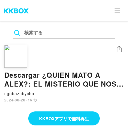
シェア
Descargar ¿QUIEN MATO A
ALEX?: EL MISTERIO QUE NOS
UNE JANETH G.S. Gratis - EPUB,
ngobazubycho
PDF y MOBI
2024-08-28
·
16 秒
KKBOXアプリで無料再生